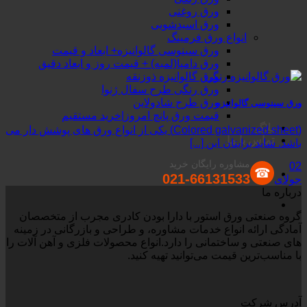
ورق روغنی
ورق اسیدشویی
انواع ورق فرمینگ
ورق سینوسی گالوانیزه+ ابعاد و قیمت
ورق دامپا(لمبه) + قیمت روز و ابعاد دقیق
ورق گالوانیزه ذوزنقه
ورق رنگی طرح سفال ژنوا
ورق طرح شادولاین
ورق سینوسی گالوانیزه
قیمت ورق پانچ امروز|خرید مستقیم
بلاگ
(Colored galvanized sheet) یکی از انواع ورق های پوشش دار می
تماس با ما
باشد. شاید برایتان این [...]
مشاوره رایگان خرید
02
☎
021-66131533
جولای
درباره ما
گروه صنعتی ورق استور با دارا بودن کادری مجرب از متخصصان
آمادگی ارائه انواع خدمات مشاوره، و طراحی و بازرگانی در زمینه
های صنعتی و ساختمانی را دارد.‌‌انواع محصولات فلزی و آهن آلات را
با مناسب‌ترین قیمت می‌توانید تهیه کنید.
آدرس شرکت