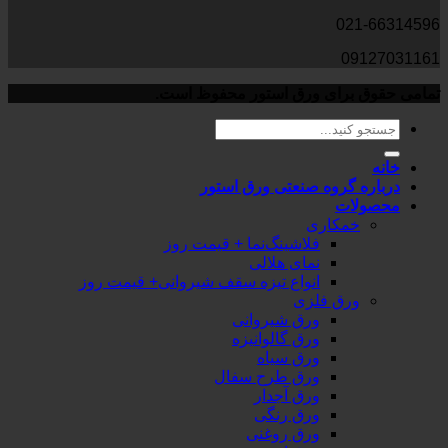
021-66314596
09127031161
تمامی حقوق برای ورق استور محفوظ است.
خانه
درباره گروه صنعتی ورق استور
محصولات
خمکاری
فلاشینگ‌نما + قیمت روز
نمای هلالی
انواع تیزه سقف شیروانی+ قیمت روز
ورق فلزی
ورق شیروانی
ورق گالوانیزه
ورق سیاه
ورق طرح سفال
ورق آجدار
ورق رنگی
ورق روغنی