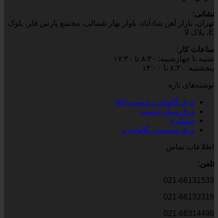
نشانی:
تهران، بازار آهن شادآباد، بلوار بهار شمالی، مجتمع پارس فلز، بلوک
E، پلاک 9
ساعات کار:
شنبه تا چهارشنبه: ۸:۳۰ تا ۱۷:۳۰
پنجشنبه: ۸:۳۰ تا ۱۴:۰۰
نوشته‌های تازه
ورق گالوانیزه چیست؟￼
ورق سیاه چیست
خمکاری
ورق سینوسی گالوانیزه
اطلاعات تماس
تلفن:
021-66131533
021-66132319
021-66314498